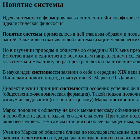
Понятие системы
Идея системности формировалась постепенно. Философское ее
идеалистическая философия.
Понятие системы
применялось в ней главным образом к познан
частей. Задачи всеохватывающей систематизации человеческих
Но в изучении природы и общества до середины XIX века прео
Естественным и единственно возможным направлением исследов
классической механике, но распространялось и на познание об
В науке идеи
системности
заявили о себе в середине XIX века
Пионерами нового подхода выступили К. Маркс и Ч. Дарвин.
Диалектический принцип
системности
особенно успешно был р
(общественно-экономическая формация). Такой подход позволил
«ходу» исследований (от частей к целому) Маркс противопостав
Маркс подошел к обществу не как к механическому объединен
и способности, цели и задачи его деятельности. При таком по
включен человек. Тем самым становится более насыщенным, 
Учению Маркса об обществе близка по исследовательским при
развитию
системного
подхода, распространению его на все нов