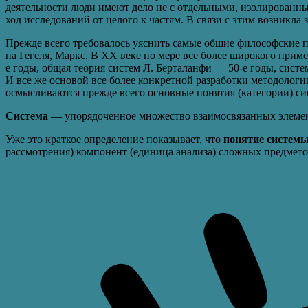
деятельности люди имеют дело не с отдельными, изолированн
ход исследований от целого к частям. В связи с этим возникла
Прежде всего требовалось уяснить самые общие философские
на Гегеля, Маркс. В XX веке по мере все более широкого при
е годы, общая теория систем Л. Берталанфи — 50-е годы, сист
И все же основой все более конкретной разработки методолог
осмысливаются прежде всего основные понятия (категории) сис
Система
— упорядоченное множество взаимосвязанных элемен
Уже это краткое определение показывает, что
понятие систем
рассмотрения) компонент (единица анализа) сложных предметов