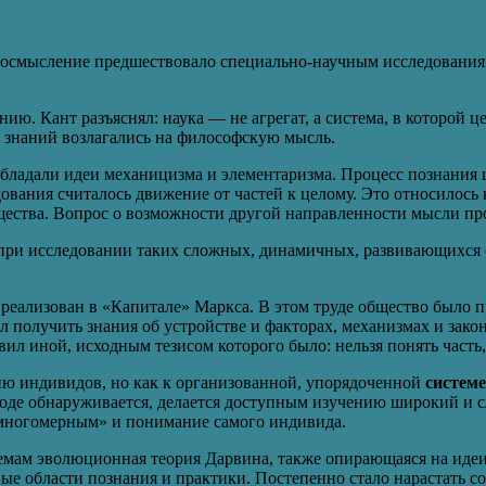
 осмысление предшествовало специально-научным исследованиям
ию. Кант разъяснял: наука — не агрегат, а система, в которой
 знаний возлагались на философскую мысль.
бладали идеи механицизма и элементаризма. Процесс познания ц
ания считалось движение от частей к целому. Это относилось к
щества. Вопрос о возможности другой направленности мысли про
 при исследовании таких сложных, динамичных, развивающихся 
еализован в «Капитале» Маркса. В этом труде общество было п
 получить знания об устройстве и факторах, механизмах и зако
ил иной, исходным тезисом которого было: нельзя понять часть,
ию индивидов, но как к организованной, упорядоченной
системе
дходе обнаруживается, делается доступным изучению широкий и 
«многомерным» и понимание самого индивида.
емам эволюционная теория Дарвина, также опирающаяся на идеи
ые области познания и практики. Постепенно стало нарастать со