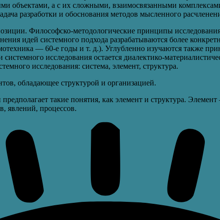
ыми объектами, а с их сложными, взаимосвязанными комплекса
 задача разработки и обоснования методов мысленного расчленен
 позиции. Философско-методологические принципы исследовани
менения идей системного подхода разрабатываются более конкре
емотехника — 60-е годы и т. д.). Углубленно изучаются также п
ии системного исследования остается диалектико-материалистич
темного исследования: система, элемент, структура.
тов, обладающее структурой и организацией.
ы
предполагает такие понятия, как элемент и структура. Элемент
, явлений, процессов.