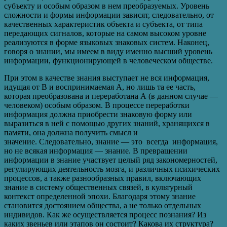
субъекту и особым образом в нем преобразуемых. Уровень
сложности и формы информации зависят, следовательно, от
качественных характеристик объекта и субъекта, от типа
передающих сигналов, которые на самом высоком уровне
реализуются в форме языковых знаковых систем. Наконец,
говоря о знании, мы имеем в виду именно высший уровень
информации, функционирующей в человеческом обществе.
При этом в качестве знания выступает не вся информация,
идущая от В и воспринимаемая А, но лишь та ее часть,
которая преобразована и переработана А (в данном случае —
человеком) особым образом. В процессе переработки
информация должна приобрести знаковую форму или
выразиться в ней с помощью других знаний, хранящихся в
памяти, она должна получить смысл и
значение. Следовательно, знание — это всегда информация,
но не всякая информация — знание. В превращении
информации в знание участвует целый ряд закономерностей,
регулирующих деятельность мозга, и различных психических
процессов, а также разнообразных правил, включающих
знание в систему общественных связей, в культурный
контекст определенной эпохи. Благодаря этому знание
становится достоянием общества, а не только отдельных
индивидов. Как же осуществляется процесс познания? Из
каких звеньев или этапов он состоит? Какова их структура?