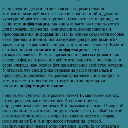
За последние десятилетия в связи со стремительной
компьютеризацией всех сфер производственной и духовно-
культурной деятельности резко возрос интерес к природе и
сущности
информации
, так как компьютеры используются
для передачи, хранения, кодирования, декодирования и
преобразования информации. На их основе создаются особые
базы данных и знаний, используемые для решения многих
задач, которые раньше были доступны лишь человеку. В связи
с этим понятия
«знание» и «информация»
часто
отождествляются. В то же время знание рассматривают как
высшую форму отражения действительности, а последнее, в
свою очередь, как особое фундаментальное свойство материи.
Учитывая, что специфика отражения рассматривалась в
предыдущих разделах, мы рассмотрим здесь лишь вопрос о
том, в каком отношении к этому понятию находятся
понятия
информация и знание
.
Говоря, что субъект А отражает объект В, мы имеем в виду,
что определенные изменения в А соответствуют
определенным изменениям в В и вызываются ими. Говоря об
информации, мы имеем в виду, прежде всего, особый способ
взаимодействия, через который осуществляется передача
изменения от В к А в процессе отражения, способ,
реализующийся через поток сигналов, идущих от объекта к