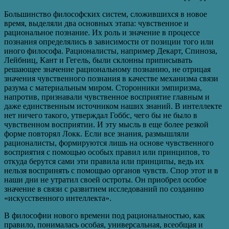
Большинство философских систем, сложившихся в новое
время, выделяли два основных этапа: чувственное и
рациональное познание. Их роль и значение в процессе
познания определялись в зависимости от позиции того или
иного философа. Рационалисты, например Декарт, Спиноза,
Лейбниц, Кант и Гегель, были склонны приписывать
решающее значение рациональному познанию, не отрицая
значения чувственного познания в качестве механизма связи
разума с материальным миром. Сторонники эмпиризма,
напротив, признавали чувственное восприятие главным и
даже единственным источником наших знаний. В интеллекте
нет ничего такого, утверждал Гоббс, чего бы не было в
чувственном восприятии. И эту мысль в еще более резкой
форме повторял Локк. Если все знания, размышляли
рационалисты, формируются лишь на основе чувственного
восприятия с помощью особых правил или принципов, то
откуда берутся сами эти правила или принципы, ведь их
нельзя воспринять с помощью органов чувств. Спор этот и в
наши дни не утратил своей остроты. Он приобрел особое
значение в связи с развитием исследований по созданию
«искусственного интеллекта».
В философии нового времени под рациональностью, как
правило, понималась особая, универсальная, всеобщая и