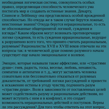
необходимая логическая система, совокупность особых
правил, определяющая способность человеческого ума
постигать мир и создавать истинные знания. Декарту,
Спинозе и Лейбницу она представлялась особой врожденной
способностью. Но откуда же в таком случае берутся ложные,
неистинные знания? Откуда берутся нерациональные, то есть
не обоснованные общепринятой логикой, суждения и
взгляды? Каким образом могут возникать противоречащие
логике суждения, то есть суждения иррациональные, ведущие
к разрушению всего того, что принято считать рациональным,
разумным? Рационалисты XVII и XVIII веков отвечали на эти
вопросы так: в человеческой душе помимо разумного начала
существует еще начало эмоциональное и волевое.
Эмоции, которые называли также аффектами, или «страстями
души»: гнев, радость, тоска, веселье, любовь, ненависть,
симпатии и антипатии и т. д., могут заставлять человека
сознательно или бессознательно отказаться от разумных
доказательств, от требований логики рассуждений и привести
к искажению истины в угоду чувству, подчинить разум
«страстям души». Воля в зависимости от поставленных целей
может содействовать разуму и рациональным действиям, но
может вступить с ним и в конфликт, и это создает
возможность нерациональных действий и поступков. Верны
ли эти рассуждения? Для того чтобы ответить на этот вопрос,