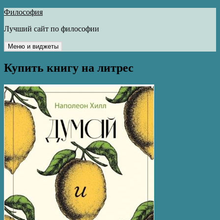
Перейти
Философия
к
Лучший сайт по философии
содержимому
Меню и виджеты
Купить книгу на литрес