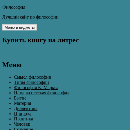
Перейти
Философия
к
Лучший сайт по философии
содержимому
Меню и виджеты
Купить книгу на литрес
Меню
Смысл философии
Типы философии
Философия К. Маркса
Немарксистская философия
Бытие
Материя
Диалектика
Природа
Практика
Человек
Сознание