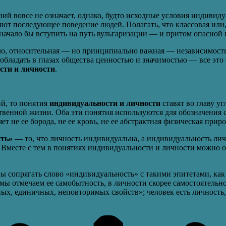
й вовсе не означает, однако, будто исходные условия индивиду
ляют последующее поведение людей. Полагать, что классовая или
значало бы вступить на путь вульгаризации — и притом опасной
ю, относительная — но принципиально важная — независимость
обладать в глазах общества ценностью и значимостью — все это
сти и личности
.
ий, то понятия
индивидуальности и личности
ставят во главу у
венной жизни. Оба эти понятия используются для обозначения с
не ее борода, не ее кровь, не ее абстрактная физическая приро
сть»
— то, что личность индивидуальна, а индивидуальность лич
 Вместе с тем в понятиях индивидуальности и личности можно о
 сопрягать слово «индивидуальность» с такими эпитетами, как 
мы отмечаем ее самобытность, в личности скорее самостоятельно
ых, единичных, неповторимых свойств»; человек есть личность, 