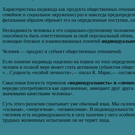
Характеристика индивида как продукта общественных отношени
семейное и социальное окружение) раз и навсегда предопреде
фатальным образом обрекает его на определенные поступки, о
Несводимость человека к его социально-групповому положени
способность быть ответственным за свой персональный облик, 
помощью близких и взаимосвязанных понятий
индивидуально
Человек — продукт и субъект общественных отношений.
Если понятие индивида нацелено на первое из этих определен
человек в полной мере может стать активным субъектом общест
«…Сущность «особой личности»,— писал К. Маркс,— составляет 
Смысловая близость терминов
«индивидуальность» и «лично
нередко употребляются как однозначные, замещают друг друга.
значимыми качествами человека».
Суть этого различия схватывает уже обычный язык. Мы склонны
«сильная», «энергичная», «независимая». В индивидуальности 
«человек есть индивидуальность в силу наличия у него особенн
трудных жизненных испытаниях он не теряет лица.