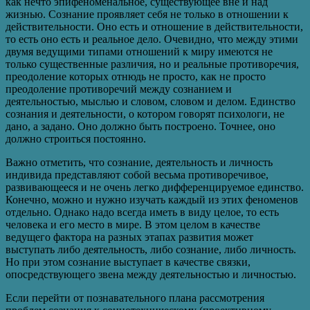
как нечто эпифеноменальное, существующее вне и над
жизнью. Сознание проявляет себя не только в отношении к
действительности. Оно есть и отношение в действительности,
то есть оно есть и реальное дело. Очевидно, что между этими
двумя ведущими типами отношений к миру имеются не
только существенные различия, но и реальные противоречия,
преодоление которых отнюдь не просто, как не просто
преодоление противоречий между сознанием и
деятельностью, мыслью и словом, словом и делом. Единство
сознания и деятельности, о котором говорят психологи, не
дано, а задано. Оно должно быть построено. Точнее, оно
должно строиться постоянно.
Важно отметить, что сознание, деятельность и личность
индивида представляют собой весьма противоречивое,
развивающееся и не очень легко дифференцируемое единство.
Конечно, можно и нужно изучать каждый из этих феноменов
отдельно. Однако надо всегда иметь в виду целое, то есть
человека и его место в мире. В этом целом в качестве
ведущего фактора на разных этапах развития может
выступать либо деятельность, либо сознание, либо личность.
Но при этом сознание выступает в качестве связки,
опосредствующего звена между деятельностью и личностью.
Если перейти от познавательного плана рассмотрения