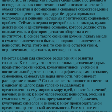
личность. Эта триада как предмет специально построенного
исследования, как социотехнический и психотехнический
объект развития и формирования связывает обществоведение
и человековедение, которые друг без друга одинаково
беспомощны в решении насущных практических социальных
проблем. Сейчас, в период перестройки, как никогда, нужно
действенное и действующее сознание, которое должно стать
положительным фактором развития общества и его
институтов. В основе такого сознания должны лежать мысли
о смысле человеческого бытия, о подлинно человеческих
ценностях. Когда этого нет, то сознание остается узким,
ограниченным, неразвитым, несовершенным.
Имеется целый ряд способов расширения и развития
сознания. К их числу относятся не только различные формы
предметно-практической, коммуникативной, учебной и
воспитательной деятельности, но и рефлексия, самосознание,
самооценка, самоактуализация личности. Что означает
расширение сознания? Сознание нельзя полностью свести ни
к одному из целого ряда условно выделяемых и
представленных ему миров: к миру идей, понятий, значений,
научных знаний; к миру человеческих ценностей, эмоций и
смыслов; к миру образов, представлений, воображения,
культурных символов и знаков; к миру производительной
предметно-практической деятельности. Еще меньше его