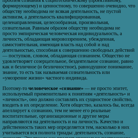
проблем сознания к социотехническому (проективному,
формирующему) и ценностному, то совершенно очевидно, что
обществу необходима не всякая деятельность, не пустой
активизм, а деятельность квалифицированная,
целенаправленная, целесообразная, произвольная,
сознательная. Равным образом обществу необходима не
просто эмпирическая человеческая индивидуальность, а
личность, обладающая мировоззрением, убежденная,
самостоятельная, имеющая власть над собой и над
деятельностью, способная к совершению свободных действий
— поступков, словом, обладающая сознанием. Общество не
удовлетворяет созерцательное, бездеятельное сознание, равно
как и безличное (и безличностное), равнодушное понимание,
знание, то есть так называемая сознательность или
«умозрение жизни» частного индивида.
Поэтому-то
человеческое «сознание»
— не просто эпитет,
используемый применительно к понятиям «деятельность» и
«личность», оно должно составлять их сущностное свойство,
входить в их определение. Хотя общество, казалось бы, всегда
апеллирует к сознанию, тем не менее его реальные
воспитательные, организационные и другие меры
направляются на деятельность и на личность. Качество и
действенность таких мер определяется тем, насколько в них
учитывается вся полнота триады: деятельность, сознание,