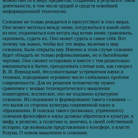
можно свести к миру предметов, созданных в результате такой
деятельности, в том числе орудий и средств новейшей
информационной технологии.
Сознание не только рождается и присутствует в этих мирах.
Оно может метаться между ними, погружаться в какой-либо
из них; подниматься или витать над всеми ними; сравнивать,
оценивать, судить их. Оно может судить и самое себя. Вот
почему так важно, чтобы все эти миры, включая и мир
сознания, были открыты ему. Именно в этом случае сознание
будет обладать не только рефлексивными, но и бытийными
чертами. Оно сможет осторожно и вместе с тем решительно
вмешиваться в бытие, преодолевать слепые или, как говорил
В. И. Вернадский, бессознательные устремления науки и
техники, породившие огромное число глобальных проблем
современности. Для их решения человечеству нужно
сравнимое с мощью технократического мышления
планетарное, вселенское, оно же подлинно культурное
сознание. Исследование и формирование такого сознания —
это вызов со стороны культуры современной науке и
образованию. В поисках такого (возможно, утраченного)
сознания философия и наука должны обратиться к культуре, к
мифу, к религии, к политике и, конечно, к своей собственной
истории, где возникали представления о ноосфере, о власти
Разума, О новом мышлении и сознании.