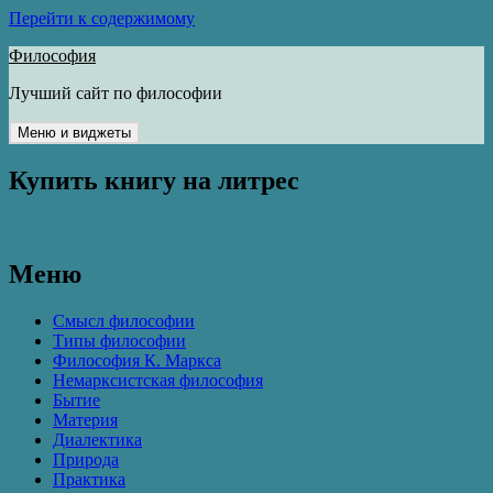
Перейти к содержимому
Философия
Лучший сайт по философии
Меню и виджеты
Купить книгу на литрес
Меню
Смысл философии
Типы философии
Философия К. Маркса
Немарксистская философия
Бытие
Материя
Диалектика
Природа
Практика