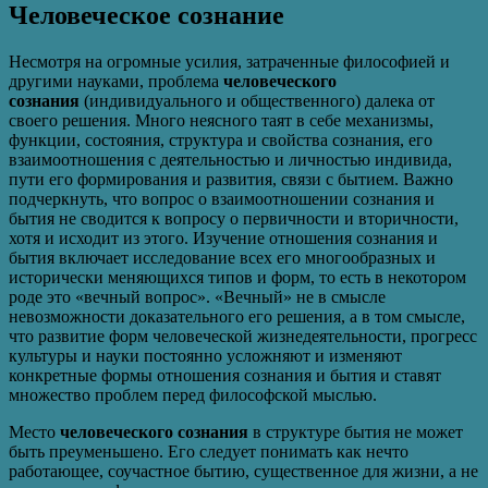
Человеческое сознание
Несмотря на огромные усилия, затраченные философией и
другими науками, проблема
человеческого
сознания
(индивидуального и общественного) далека от
своего решения. Много неясного таят в себе механизмы,
функции, состояния, структура и свойства сознания, его
взаимоотношения с деятельностью и личностью индивида,
пути его формирования и развития, связи с бытием. Важно
подчеркнуть, что вопрос о взаимоотношении сознания и
бытия не сводится к вопросу о первичности и вторичности,
хотя и исходит из этого. Изучение отношения сознания и
бытия включает исследование всех его многообразных и
исторически меняющихся типов и форм, то есть в некотором
роде это «вечный вопрос». «Вечный» не в смысле
невозможности доказательного его решения, а в том смысле,
что развитие форм человеческой жизнедеятельности, прогресс
культуры и науки постоянно усложняют и изменяют
конкретные формы отношения сознания и бытия и ставят
множество проблем перед философской мыслью.
Место
человеческого сознания
в структуре бытия не может
быть преуменьшено. Его следует понимать как нечто
работающее, соучастное бытию, существенное для жизни, а не