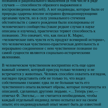
познания и рационального мышления (в том числе в ряде
случаев — способности образного выражения и
воспроизведения мыслей). А вот индивиды, которые были от
природы одарены вполне исправно функционирующими
органами чувств, но в силу уникального стечения
обстоятельств с самого рождения были изолированы от
человеческого сообщества (такие редкие случаи в науке
описаны и изучены), практически теряют способность к
познанию. Это означает, что, как писал К. Маркс,
«человеческие пять чувств есть продукт всемирной истории»,
что человеческая чувственно-практическая деятельность и
неразрывно соединенное с нею чувственное познание по
самой сущности являются социально-историческими
явлениями.
В человеческом чувственном восприятии есть еще один
важный элемент, который присущ только человеку и не
встречается у животных. Человек способен охватить взглядом,
наглядно представить себе не только то, что видел
собственными глазами: едва ли не большая часть его
чувственного опыта включает образы, которые почерпнуты из
описаний, сделанных другими людьми. «…Теперь уже,—
отмечал Ф. Энгельс,— не считается необходимым, чтобы
каждый отдельный индивид лично испытал все на своем
опыте; его индивидуальный опыт может быть до известной