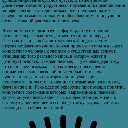
функционирование органов чувств. В то же время он
убедительно демонстрирует несостоятельность представления
метафизического материализма о чувственном опыте как
совершенно самостоятельном и обособленном этапе, уровне
познавательной деятельности человека.
Язык во многом организует и формирует чувственное
познание: через язык осуществляется (причем нередко
бессознательно, как бы автоматически) подключение
отдельных фактов чувственно-эмпирического опыта каждого
конкретного человека к знаниям о существенных связях и
отношениях того реального мира, в котором живет и
действует человек. Каждый человек — уже благодаря тому,
что он владеет языком, — практически повседневно
опирается на многовековой опыт «обработки» тех
чувственных данных, которые он получает при
непосредственном столкновении с предметами, явлениями,
фактами жизни. Речь идет об обработке при помощи понятий,
конкретное содержание которых, выраженное в языковой
форме, он усваивает, включаясь в общественную жизнь, в
систему существующей в его обществе культуры, в систему
имеющихся в обществе знаний.