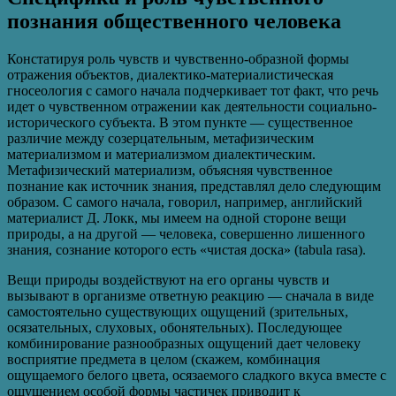
познания общественного человека
Констатируя роль чувств и чувственно-образной формы
отражения объектов, диалектико-материалистическая
гносеология с самого начала подчеркивает тот факт, что речь
идет о чувственном отражении как деятельности социально-
исторического субъекта. В этом пункте — существенное
различие между созерцательным, метафизическим
материализмом и материализмом диалектическим.
Метафизический материализм, объясняя чувственное
познание как источник знания, представлял дело следующим
образом. С самого начала, говорил, например, английский
материалист Д. Локк, мы имеем на одной стороне вещи
природы, а на другой — человека, совершенно лишенного
знания, сознание которого есть «чистая доска» (tabula rasa).
Вещи природы воздействуют на его органы чувств и
вызывают в организме ответную реакцию — сначала в виде
самостоятельно существующих ощущений (зрительных,
осязательных, слуховых, обонятельных). Последующее
комбинирование разнообразных ощущений дает человеку
восприятие предмета в целом (скажем, комбинация
ощущаемого белого цвета, осязаемого сладкого вкуса вместе с
ощущением особой формы частичек приводит к