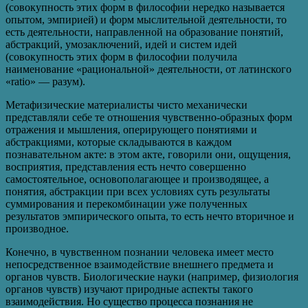
(совокупность этих форм в философии нередко называется
опытом, эмпирией) и форм мыслительной деятельности, то
есть деятельности, направленной на образование понятий,
абстракций, умозаключений, идей и систем идей
(совокупность этих форм в философии получила
наименование «рациональной» деятельности, от латинского
«ratio» — разум).
Метафизические материалисты чисто механически
представляли себе те отношения чувственно-образных форм
отражения и мышления, оперирующего понятиями и
абстракциями, которые складываются в каждом
познавательном акте: в этом акте, говорили они, ощущения,
восприятия, представления есть нечто совершенно
самостоятельное, основополагающее и производящее, а
понятия, абстракции при всех условиях суть результаты
суммирования и перекомбинации уже полученных
результатов эмпирического опыта, то есть нечто вторичное и
производное.
Конечно, в чувственном познании человека имеет место
непосредственное взаимодействие внешнего предмета и
органов чувств. Биологические науки (например, физиология
органов чувств) изучают природные аспекты такого
взаимодействия. Но существо процесса познания не