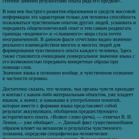
степени заменен результатами опыта ряда его предков».
В наш век быстрого развития образования и средств массовой
информации эта характерная только для человека способность
пользоваться чувственным опытом других людей, усваивать и
передавать общечеловеческий опыт и тем самым раздвигать
границы «видимого» и «слышимого» мира стала почти
неограниченной. В данном факте отчетливо видно значение
реального взаимодействия многих и многих людей для
формирования чувственного опыта каждого человека. Здесь
также становится очевидным универсальное значение языка с
его возможностью передавать конкретные образы при
помощи слов.
Значение языка в познании вообще, в чувственном познании
в частности огромно.
Достаточно сказать, что человек, чьи органы чувств приходят
в контакт с каким-либо материальным объектом, уже владеет
языком, а значит, и навыками в употреблении понятий,
которые вместе с формами языка представляют собой
результат аккумуляции, обобщения предшествующего
исторического опыта. «Всякое слово (речь), — отмечал В. И.
Ленин,— уже обобщает…». Данный факт существеннейшим
образом влияет на механизм и результаты чувственного
познания, определяя специфически-человеческое