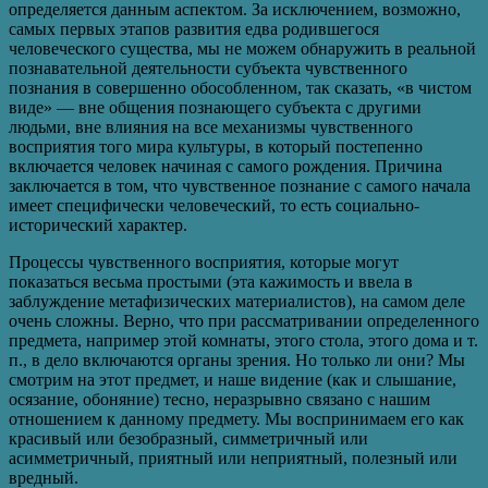
определяется данным аспектом. За исключением, возможно,
самых первых этапов развития едва родившегося
человеческого существа, мы не можем обнаружить в реальной
познавательной деятельности субъекта чувственного
познания в совершенно обособленном, так сказать, «в чистом
виде» — вне общения познающего субъекта с другими
людьми, вне влияния на все механизмы чувственного
восприятия того мира культуры, в который постепенно
включается человек начиная с самого рождения. Причина
заключается в том, что чувственное познание с самого начала
имеет специфически человеческий, то есть социально-
исторический характер.
Процессы чувственного восприятия, которые могут
показаться весьма простыми (эта кажимость и ввела в
заблуждение метафизических материалистов), на самом деле
очень сложны. Верно, что при рассматривании определенного
предмета, например этой комнаты, этого стола, этого дома и т.
п., в дело включаются органы зрения. Но только ли они? Мы
смотрим на этот предмет, и наше видение (как и слышание,
осязание, обоняние) тесно, неразрывно связано с нашим
отношением к данному предмету. Мы воспринимаем его как
красивый или безобразный, симметричный или
асимметричный, приятный или неприятный, полезный или
вредный.